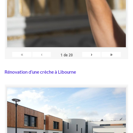
«
‹
›
»
1
de
20
Rénovation d’une crèche à Libourne