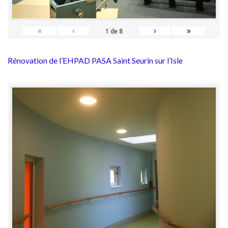
«
‹
›
»
1
de
8
Rénovation de l’EHPAD PASA Saint Seurin sur l’Isle