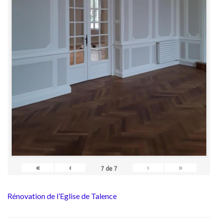
«
‹
›
»
7
de
7
Rénovation de l’Eglise de Talence