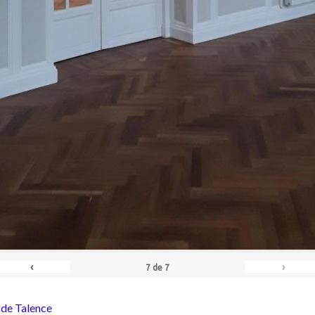
‹
›
7
de
7
 de Talence