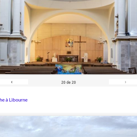
‹
›
20
de
20
he à Libourne