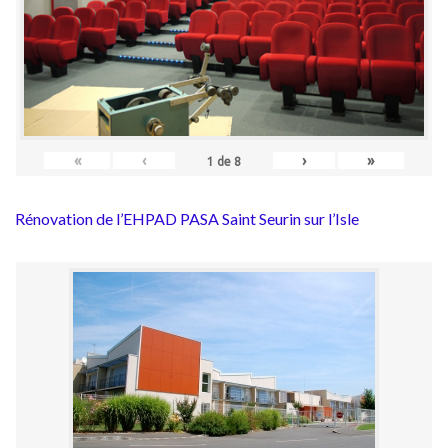
«
‹
›
»
1
de
8
Rénovation de l’EHPAD PASA Saint Seurin sur l’Isle