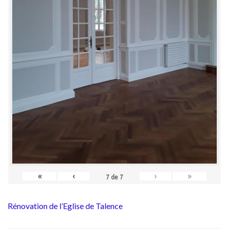
«
‹
›
»
7
de
7
Rénovation de l’Eglise de Talence