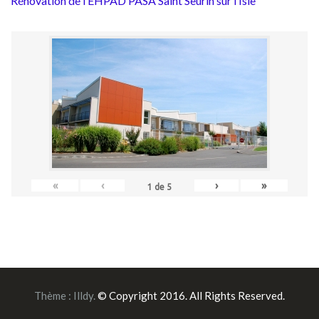
Rénovation de l’EHPAD PASA Saint Seurin sur l’Isle
«
‹
›
»
1
de
5
Thème :
Illdy
.
© Copyright 2016. All Rights Reserved.