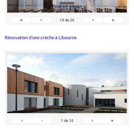
«
‹
›
»
19
de
20
Rénovation d’une crèche à Libourne
«
‹
›
»
1
de
10