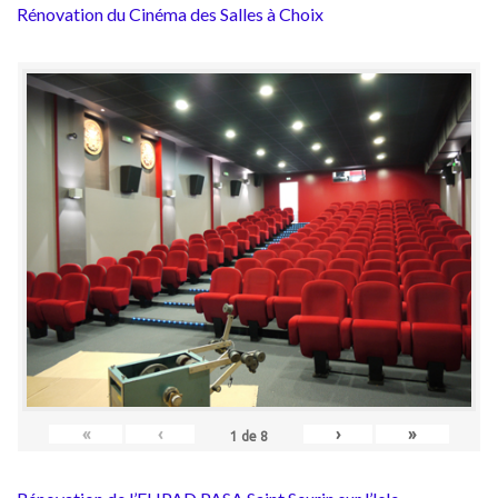
Rénovation du Cinéma des Salles à Choix
«
‹
›
»
1
de
8