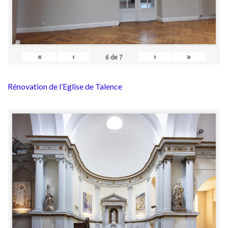
«
‹
›
»
6
de
7
Rénovation de l’Eglise de Talence