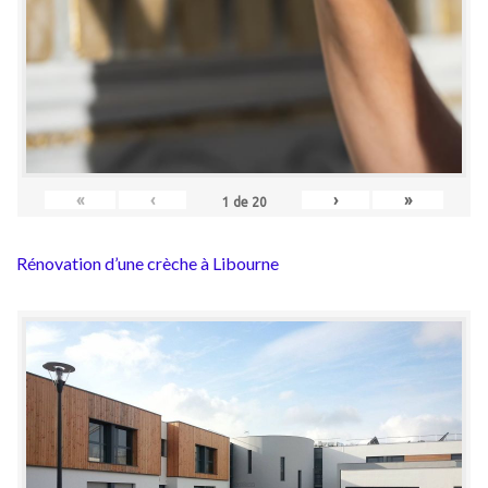
«
‹
›
»
1
de
20
Rénovation d’une crèche à Libourne