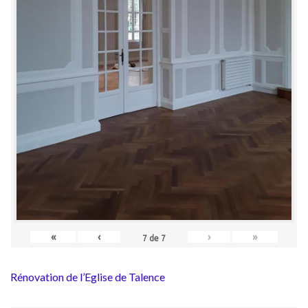
«
‹
›
»
7
de
7
Rénovation de l’Eglise de Talence