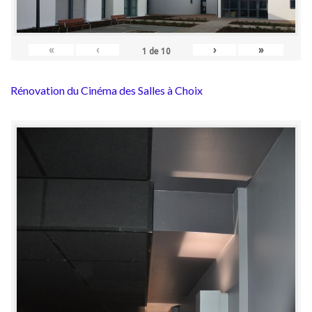
«
‹
›
»
1
de
10
Rénovation du Cinéma des Salles à Choix