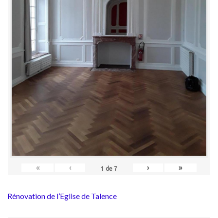
«
‹
›
»
1
de
7
Rénovation de l’Eglise de Talence