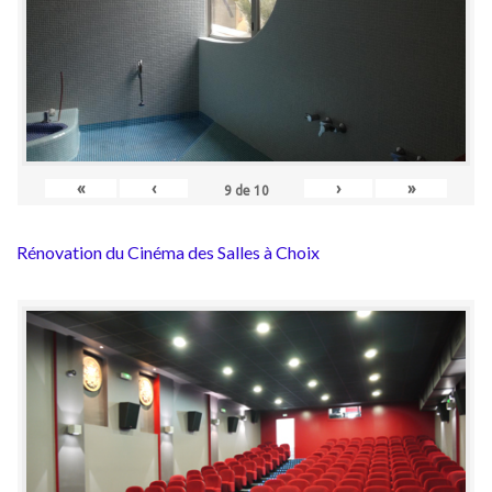
«
‹
›
»
9
de
10
Rénovation du Cinéma des Salles à Choix