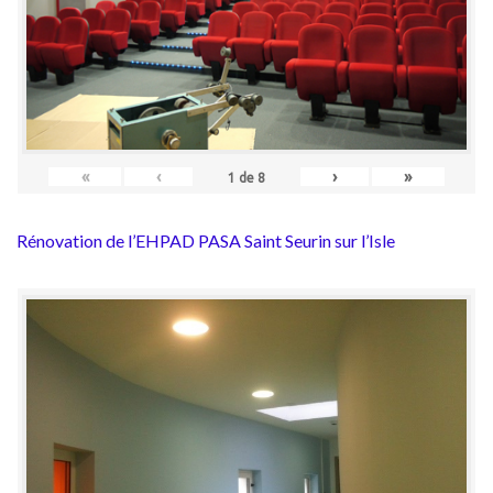
«
‹
›
»
1
de
8
Rénovation de l’EHPAD PASA Saint Seurin sur l’Isle