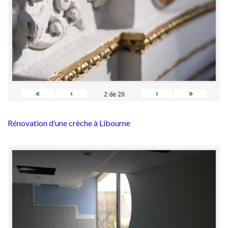
«
‹
›
»
2
de
20
Rénovation d’une crèche à Libourne