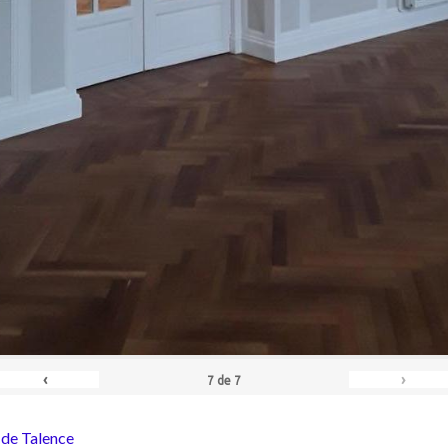
‹
›
7
de
7
 de Talence