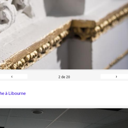
‹
›
2
de
20
he à Libourne