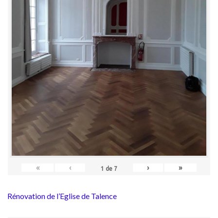
«
‹
›
»
1
de
7
Rénovation de l’Eglise de Talence