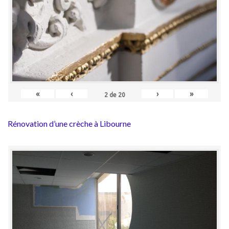
«
‹
›
»
2
de
20
Rénovation d’une crèche à Libourne