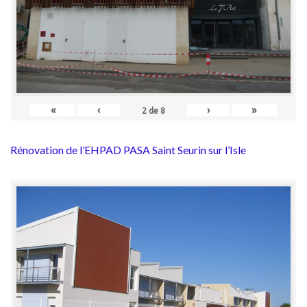
«
‹
›
»
2
de
8
Rénovation de l’EHPAD PASA Saint Seurin sur l’Isle