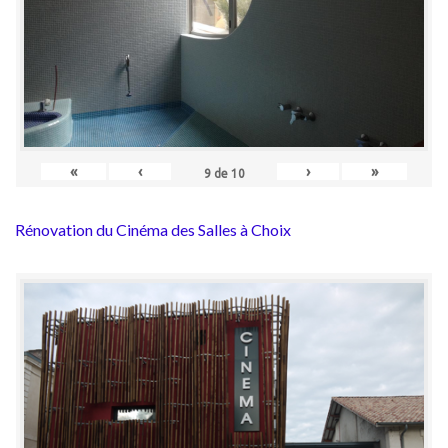
«
‹
›
»
9
de
10
Rénovation du Cinéma des Salles à Choix