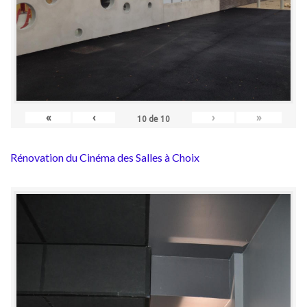
«
‹
›
»
10
de
10
Rénovation du Cinéma des Salles à Choix