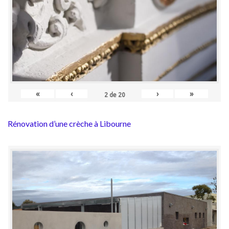
«
‹
›
»
2
de
20
Rénovation d’une crèche à Libourne