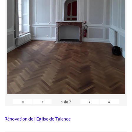
«
‹
›
»
1
de
7
Rénovation de l’Eglise de Talence