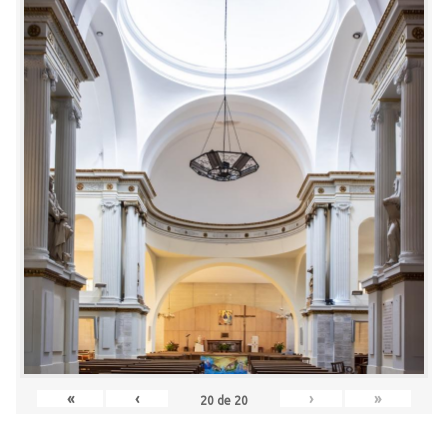
«
‹
›
»
20
de
20