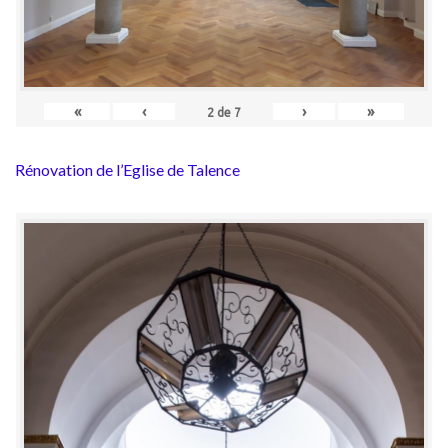
«
‹
›
»
2
de
7
Rénovation de l’Eglise de Talence