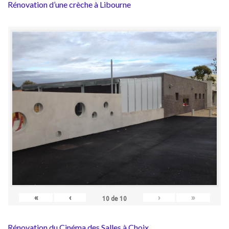
Rénovation d’une crèche à Libourne
«
‹
›
»
10
de
10
Rénovation du Cinéma des Salles à Choix