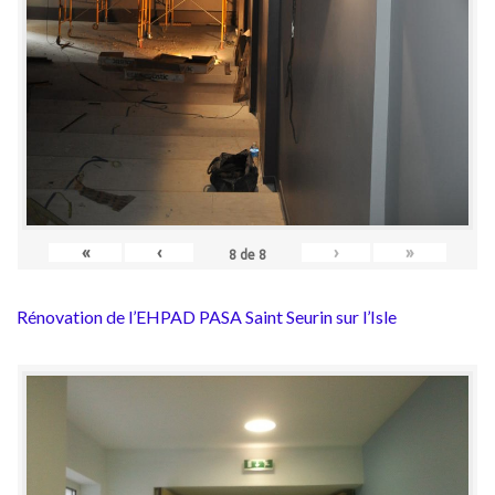
«
‹
›
»
8
de
8
Rénovation de l’EHPAD PASA Saint Seurin sur l’Isle