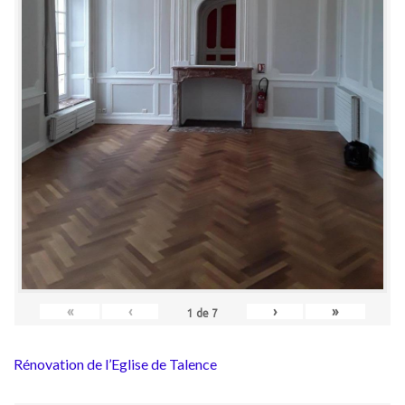
«
‹
›
»
1
de
7
Rénovation de l’Eglise de Talence