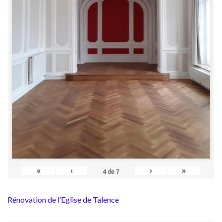
«
‹
›
»
4
de
7
Rénovation de l’Eglise de Talence