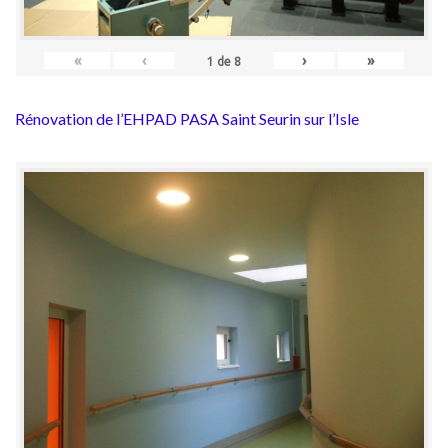
«
‹
›
»
1
de
8
Rénovation de l’EHPAD PASA Saint Seurin sur l’Isle