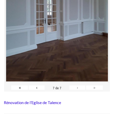
«
‹
›
»
7
de
7
Rénovation de l’Eglise de Talence