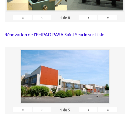
«
‹
›
»
1
de
8
Rénovation de l’EHPAD PASA Saint Seurin sur l’Isle
«
‹
›
»
1
de
5