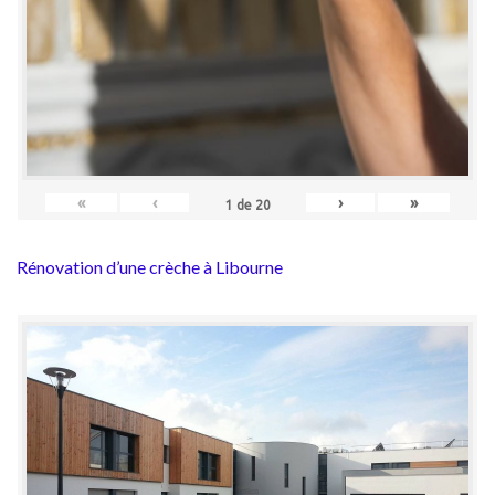
«
‹
›
»
1
de
20
Rénovation d’une crèche à Libourne