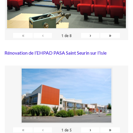
«
‹
›
»
1
de
8
Rénovation de l’EHPAD PASA Saint Seurin sur l’Isle
«
‹
›
»
1
de
5