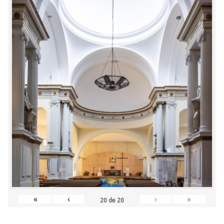
«
‹
›
»
20
de
20