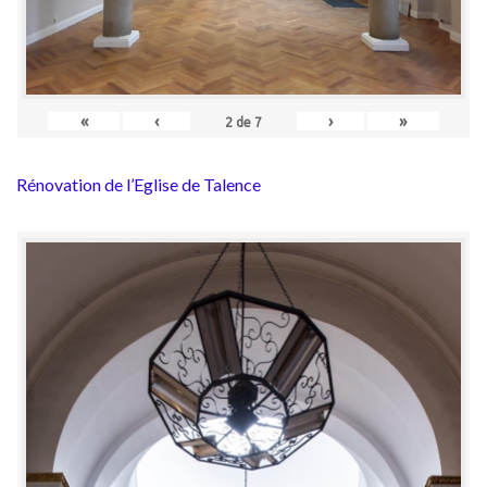
«
‹
›
»
2
de
7
Rénovation de l’Eglise de Talence