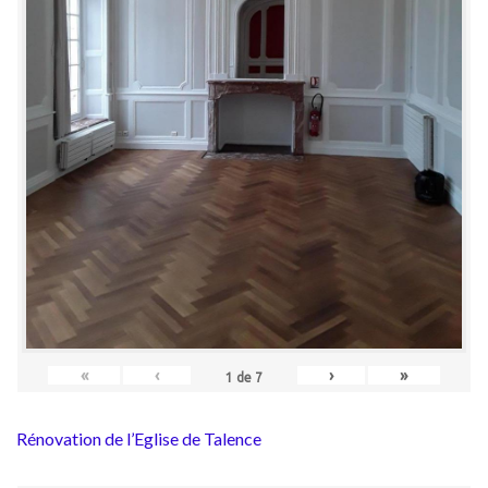
«
‹
›
»
1
de
7
Rénovation de l’Eglise de Talence