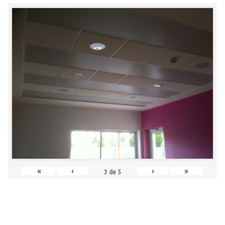
«
‹
›
»
3
de
5