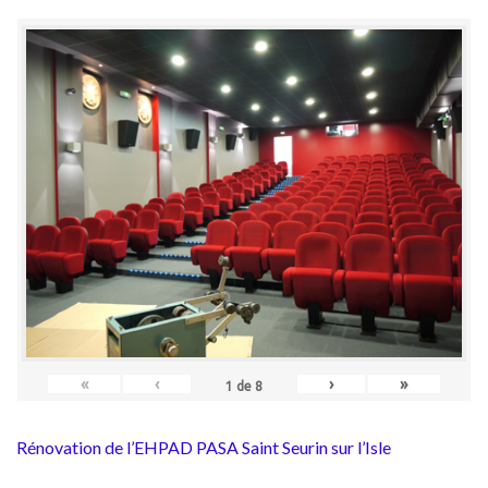
«
‹
›
»
1
de
8
Rénovation de l’EHPAD PASA Saint Seurin sur l’Isle