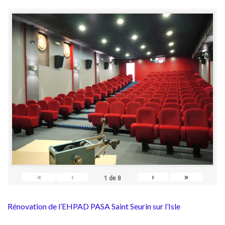
«
‹
›
»
1
de
8
Rénovation de l’EHPAD PASA Saint Seurin sur l’Isle