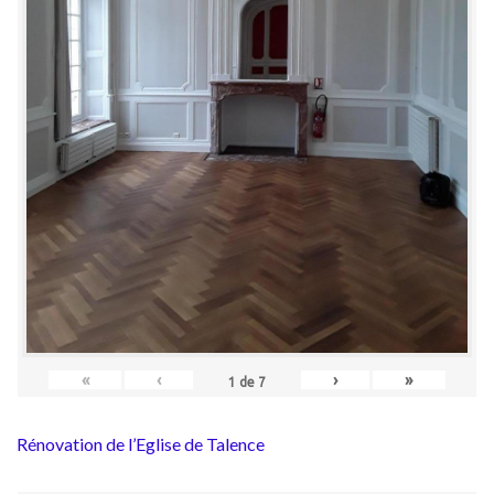
«
‹
›
»
1
de
7
Rénovation de l’Eglise de Talence