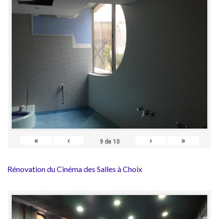
«
‹
›
»
9
de
10
Rénovation du Cinéma des Salles à Choix