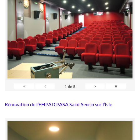
«
‹
›
»
1
de
8
Rénovation de l’EHPAD PASA Saint Seurin sur l’Isle