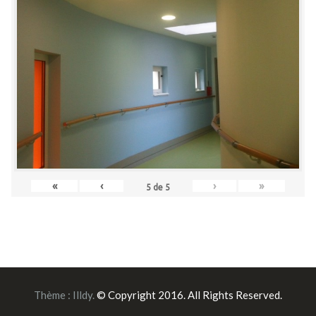
«
‹
›
»
5
de
5
Thème :
Illdy
.
© Copyright 2016. All Rights Reserved.