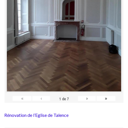
«
‹
›
»
1
de
7
Rénovation de l’Eglise de Talence