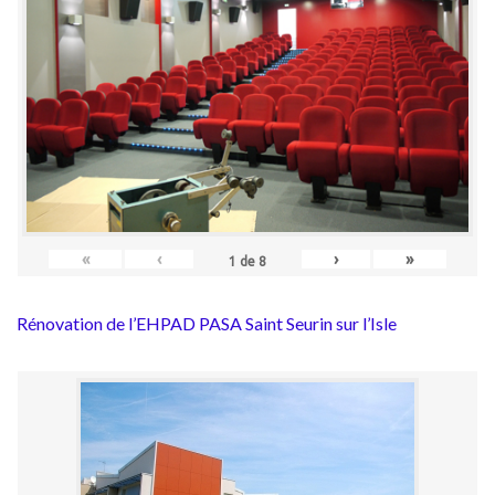
«
‹
›
»
1
de
8
Rénovation de l’EHPAD PASA Saint Seurin sur l’Isle