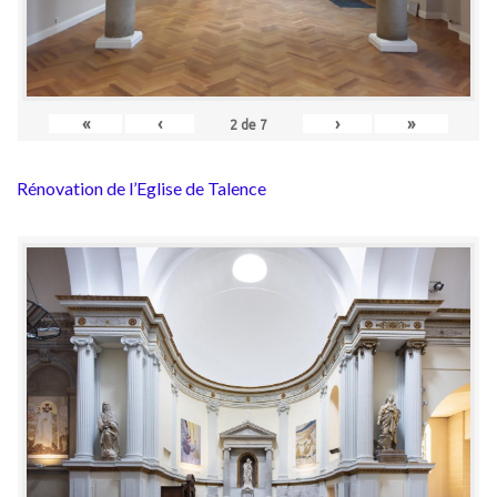
«
‹
›
»
2
de
7
Rénovation de l’Eglise de Talence