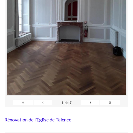
«
‹
›
»
1
de
7
Rénovation de l’Eglise de Talence