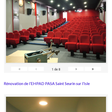
«
‹
›
»
1
de
8
Rénovation de l’EHPAD PASA Saint Seurin sur l’Isle