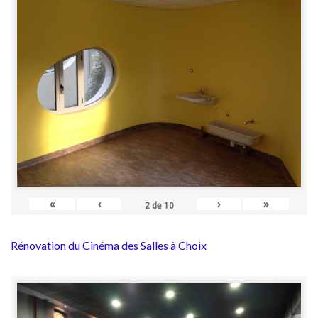
«
‹
›
»
2
de
10
Rénovation du Cinéma des Salles à Choix