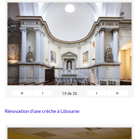
«
‹
›
»
19
de
20
Rénovation d’une crèche à Libourne