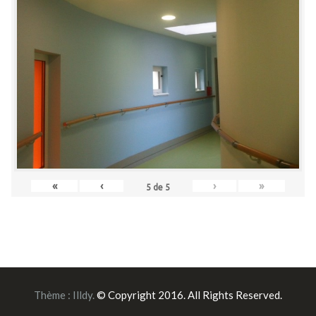
«
‹
›
»
5
de
5
Thème :
Illdy
.
© Copyright 2016. All Rights Reserved.