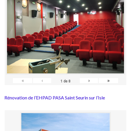
«
‹
›
»
1
de
8
Rénovation de l’EHPAD PASA Saint Seurin sur l’Isle