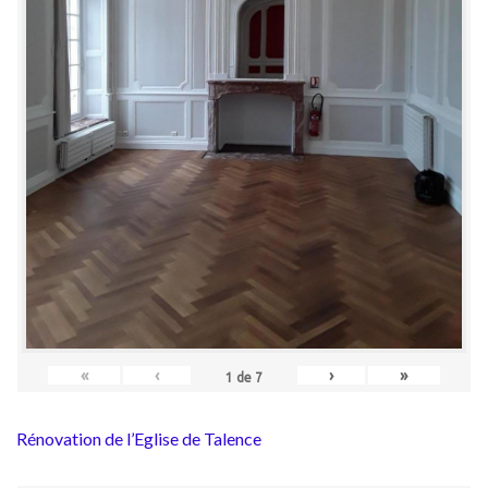
«
‹
›
»
1
de
7
Rénovation de l’Eglise de Talence