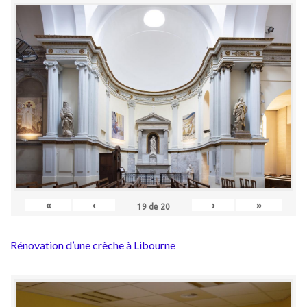
«
‹
›
»
19
de
20
Rénovation d’une crèche à Libourne