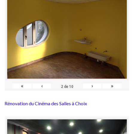
«
‹
›
»
2
de
10
Rénovation du Cinéma des Salles à Choix