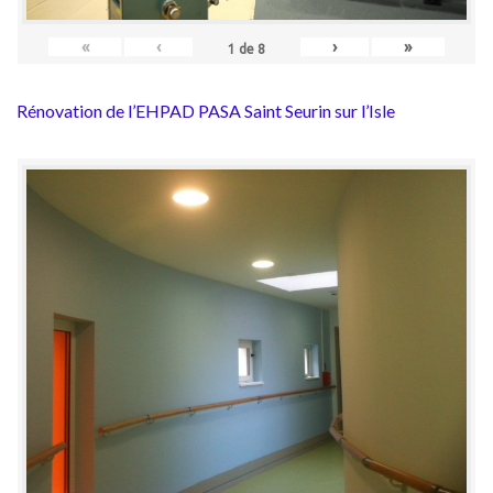
«
‹
›
»
1
de
8
Rénovation de l’EHPAD PASA Saint Seurin sur l’Isle