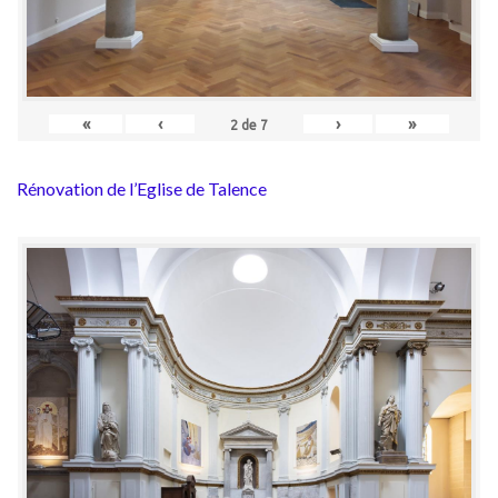
«
‹
›
»
2
de
7
Rénovation de l’Eglise de Talence