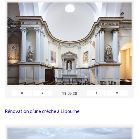
«
‹
›
»
19
de
20
Rénovation d’une crèche à Libourne