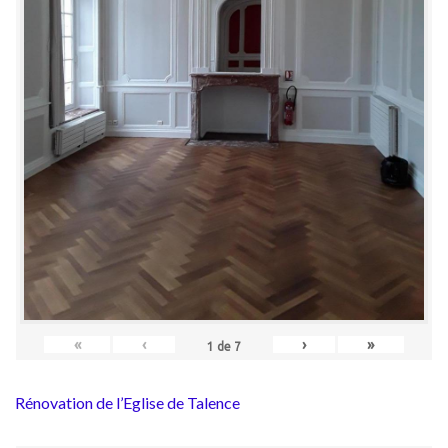
«
‹
›
»
1
de
7
Rénovation de l’Eglise de Talence