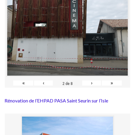
«
‹
›
»
2
de
8
Rénovation de l’EHPAD PASA Saint Seurin sur l’Isle