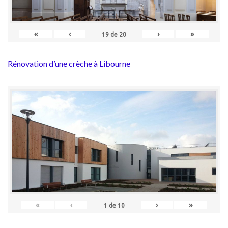
«
‹
›
»
19
de
20
Rénovation d’une crèche à Libourne
«
‹
›
»
1
de
10