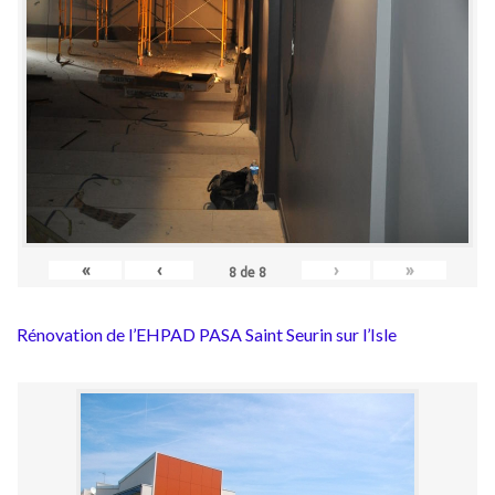
«
‹
›
»
8
de
8
Rénovation de l’EHPAD PASA Saint Seurin sur l’Isle