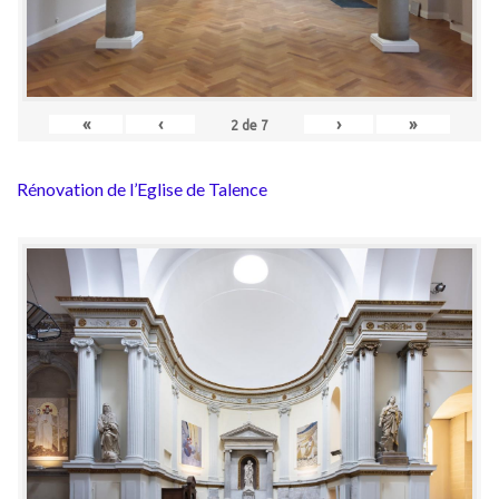
«
‹
›
»
2
de
7
Rénovation de l’Eglise de Talence