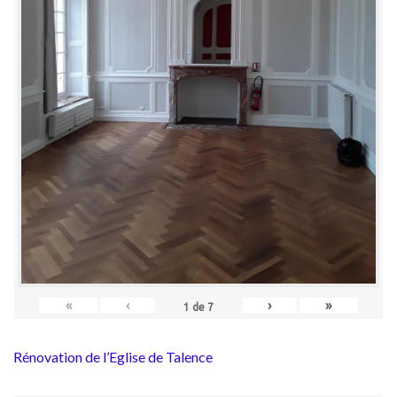
«
‹
›
»
1
de
7
Rénovation de l’Eglise de Talence