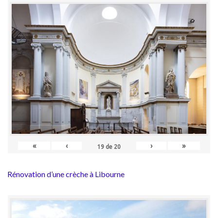
«
‹
›
»
19
de
20
Rénovation d’une crèche à Libourne