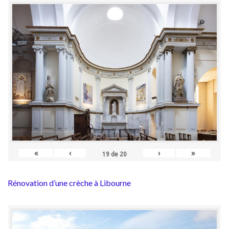
«
‹
›
»
19
de
20
Rénovation d’une crèche à Libourne