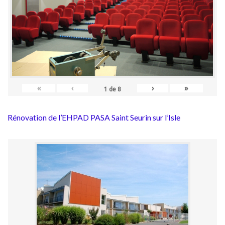
«
‹
›
»
1
de
8
Rénovation de l’EHPAD PASA Saint Seurin sur l’Isle