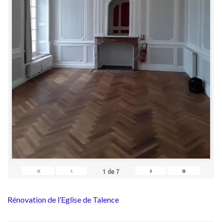
«
‹
›
»
1
de
7
Rénovation de l’Eglise de Talence