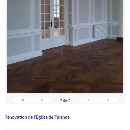
«
‹
›
»
7
de
7
Rénovation de l’Eglise de Talence