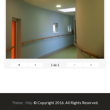
«
‹
›
»
5
de
5
Thème :
Illdy
.
© Copyright 2016. All Rights Reserved.