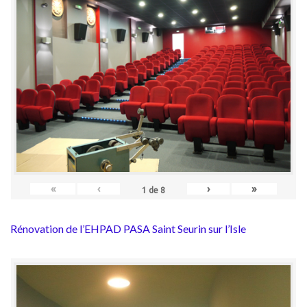
«
‹
›
»
1
de
8
Rénovation de l’EHPAD PASA Saint Seurin sur l’Isle