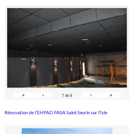
«
‹
›
»
7
de
8
Rénovation de l’EHPAD PASA Saint Seurin sur l’Isle