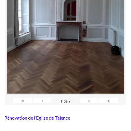
«
‹
›
»
1
de
7
Rénovation de l’Eglise de Talence