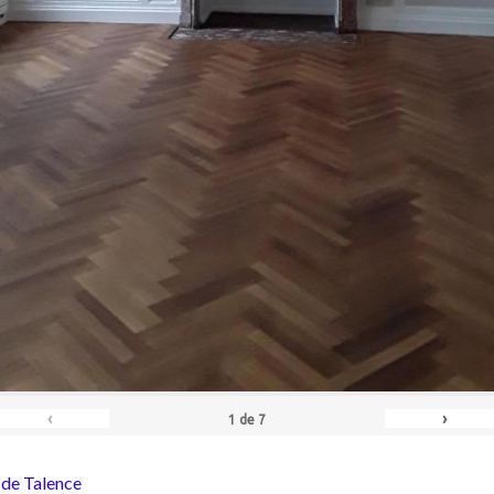
‹
›
1
de
7
 de Talence