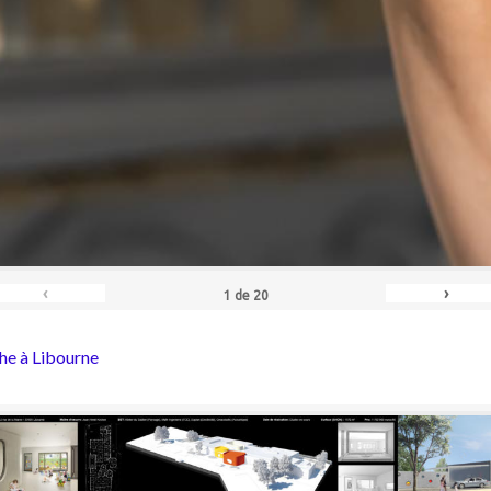
‹
›
1
de
20
he à Libourne