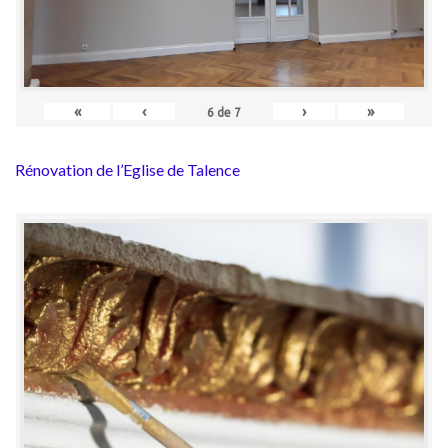
«
‹
›
»
6
de
7
Rénovation de l’Eglise de Talence