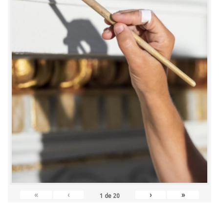
«
‹
›
»
1
de
20