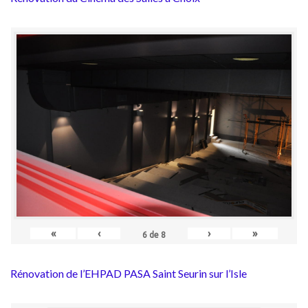
«
‹
›
»
6
de
8
Rénovation de l’EHPAD PASA Saint Seurin sur l’Isle