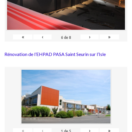
«
‹
›
»
6
de
8
Rénovation de l’EHPAD PASA Saint Seurin sur l’Isle
«
‹
›
»
1
de
5