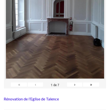
«
‹
›
»
1
de
7
Rénovation de l’Eglise de Talence