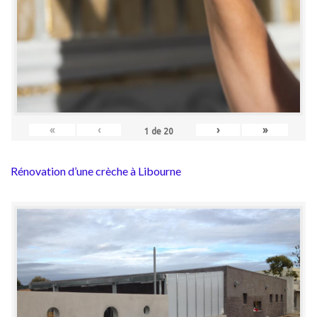
«
‹
›
»
1
de
20
Rénovation d’une crèche à Libourne