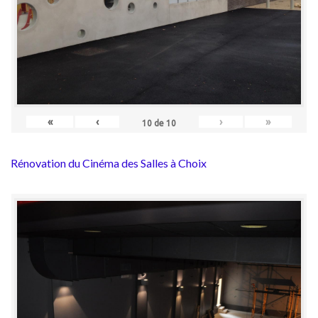
«
‹
›
»
10
de
10
Rénovation du Cinéma des Salles à Choix