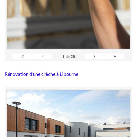
«
‹
›
»
1
de
20
Rénovation d’une crèche à Libourne