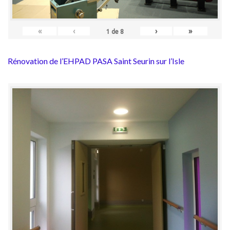
«
‹
›
»
1
de
8
Rénovation de l’EHPAD PASA Saint Seurin sur l’Isle