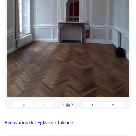
«
‹
›
»
1
de
7
Rénovation de l’Eglise de Talence