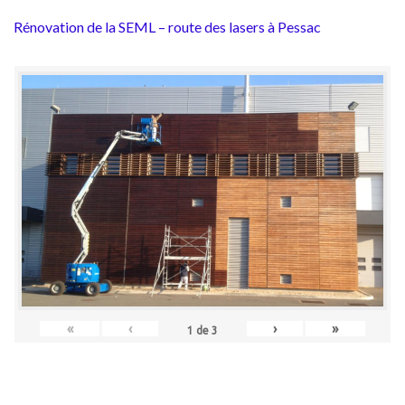
Rénovation de la SEML – route des lasers à Pessac
«
‹
›
»
1
de
3