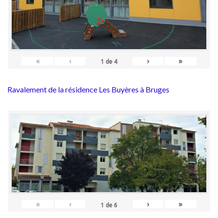
«
‹
›
»
1
de
4
Ravalement de la résidence Les Buyères à Bruges
«
‹
›
»
1
de
6