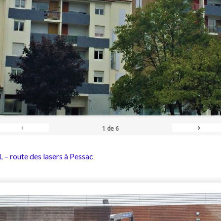
‹
›
1
de
6
 – route des lasers à Pessac