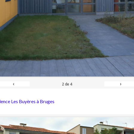
‹
›
2
de
4
dence Les Buyères à Bruges