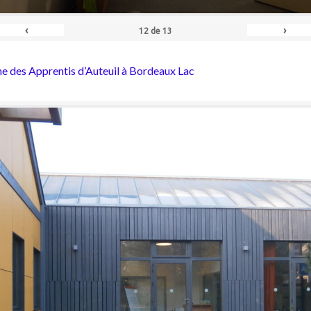
‹
›
12
de
13
he des Apprentis d’Auteuil à Bordeaux Lac