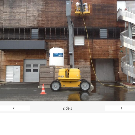
‹
›
2
de
3