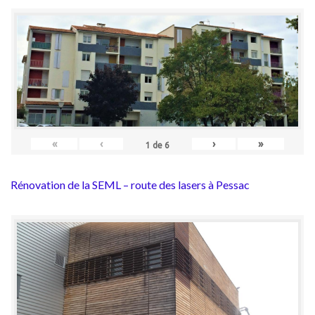
«
‹
›
»
1
de
6
Rénovation de la SEML – route des lasers à Pessac