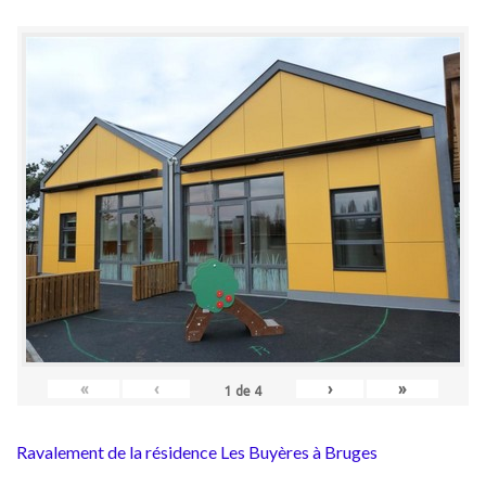
«
‹
›
»
1
de
4
Ravalement de la résidence Les Buyères à Bruges